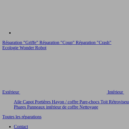
Réparation "Griffe"
Réparation "Coup"
Réparation "Crash"
Ecologie
Wonder Robot
Extérieur
Intérieur
Aile
Capot
Portières
Hayon / coffre
Pare-chocs
Toit
Rétroviseu
Phares
Panneaux intérieur de coffre
Nettoyage
Toutes les réparations
Contact